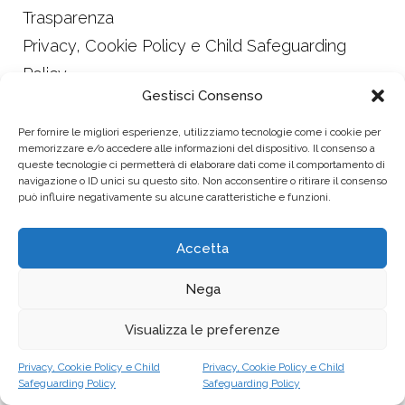
Trasparenza
Privacy, Cookie Policy e Child Safeguarding
Policy
Gestisci Consenso
Design Alessandra Leonardi
Made with ♥ by imperfect
Per fornire le migliori esperienze, utilizziamo tecnologie come i cookie per
memorizzare e/o accedere alle informazioni del dispositivo. Il consenso a
queste tecnologie ci permetterà di elaborare dati come il comportamento di
navigazione o ID unici su questo sito. Non acconsentire o ritirare il consenso
Follow us:
può influire negativamente su alcune caratteristiche e funzioni.
Accetta
Dona ora
Nega
Visualizza le preferenze
Privacy, Cookie Policy e Child
Privacy, Cookie Policy e Child
Safeguarding Policy
Safeguarding Policy