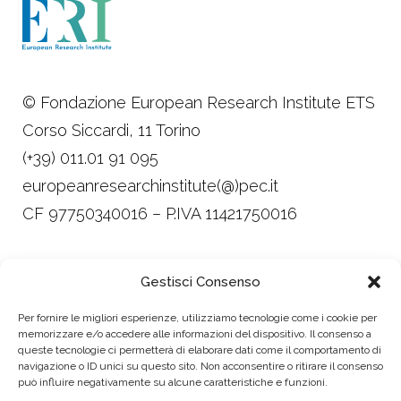
© Fondazione European Research Institute ETS
Corso Siccardi, 11 Torino
(+39) 011.01 91 095
europeanresearchinstitute(@)pec.it
CF 97750340016 – P.IVA 11421750016
Trasparenza
Gestisci Consenso
Privacy, Cookie Policy e Child Safeguarding
Per fornire le migliori esperienze, utilizziamo tecnologie come i cookie per
Policy
memorizzare e/o accedere alle informazioni del dispositivo. Il consenso a
queste tecnologie ci permetterà di elaborare dati come il comportamento di
Design Alessandra Leonardi
navigazione o ID unici su questo sito. Non acconsentire o ritirare il consenso
Made with ♥ by imperfect
può influire negativamente su alcune caratteristiche e funzioni.