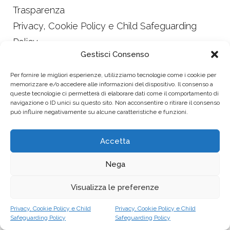
Trasparenza
Privacy, Cookie Policy e Child Safeguarding
Policy
Gestisci Consenso
Design Alessandra Leonardi
Made with ♥ by imperfect
Per fornire le migliori esperienze, utilizziamo tecnologie come i cookie per
memorizzare e/o accedere alle informazioni del dispositivo. Il consenso a
queste tecnologie ci permetterà di elaborare dati come il comportamento di
navigazione o ID unici su questo sito. Non acconsentire o ritirare il consenso
Follow us:
può influire negativamente su alcune caratteristiche e funzioni.
Accetta
Dona ora
Nega
Visualizza le preferenze
Privacy, Cookie Policy e Child
Privacy, Cookie Policy e Child
Safeguarding Policy
Safeguarding Policy