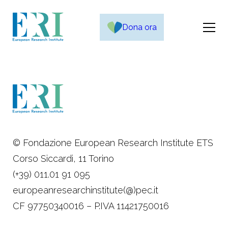
Dona ora
© Fondazione European Research Institute ETS
Corso Siccardi, 11 Torino
(+39) 011.01 91 095
europeanresearchinstitute(@)pec.it
CF 97750340016 – P.IVA 11421750016