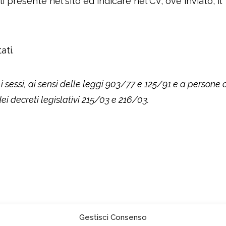
i presente nel sito ed indicare nel CV, ove inviato, il
ati.
i sessi, ai sensi delle leggi 903/77 e 125/91 e a persone 
 dei decreti legislativi 215/03 e 216/03.
pean Research Institute ETS
Trasparenza
Gestisci Consenso