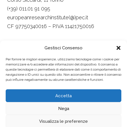
(+39) 011.01 91 095
europeanresearchinstitute(@)pec.it
CF 97750340016 – P.IVA 11421750016
Trasparenza
Gestisci Consenso
Privacy, Cookie Policy e Child Safeguarding
Per fornire le migliori esperienze, utilizziamo tecnologie come i cookie per
Policy
memorizzare e/o accedere alle informazioni del dispositivo. Il consenso a
queste tecnologie ci permetterà di elaborare dati come il comportamento di
Design Alessandra Leonardi
navigazione o ID unici su questo sito. Non acconsentire o ritirare il consenso
Made with ♥ by imperfect
può influire negativamente su alcune caratteristiche e funzioni.
Accetta
Follow us:
Nega
Visualizza le preferenze
Dona ora