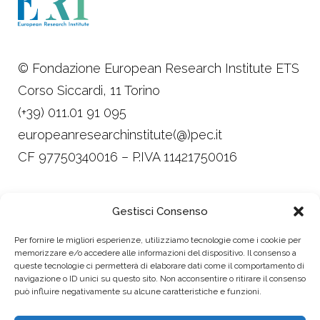
© Fondazione European Research Institute ETS
Corso Siccardi, 11 Torino
(+39) 011.01 91 095
europeanresearchinstitute(@)pec.it
CF 97750340016 – P.IVA 11421750016
Trasparenza
Gestisci Consenso
Privacy, Cookie Policy e Child Safeguarding
Per fornire le migliori esperienze, utilizziamo tecnologie come i cookie per
Policy
memorizzare e/o accedere alle informazioni del dispositivo. Il consenso a
queste tecnologie ci permetterà di elaborare dati come il comportamento di
Design Alessandra Leonardi
navigazione o ID unici su questo sito. Non acconsentire o ritirare il consenso
Made with ♥ by imperfect
può influire negativamente su alcune caratteristiche e funzioni.