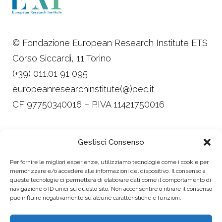
© Fondazione European Research Institute ETS
Corso Siccardi, 11 Torino
(+39) 011.01 91 095
europeanresearchinstitute(@)pec.it
CF 97750340016 – P.IVA 11421750016
Trasparenza
Gestisci Consenso
Privacy, Cookie Policy e Child Safeguarding
Per fornire le migliori esperienze, utilizziamo tecnologie come i cookie per
Policy
memorizzare e/o accedere alle informazioni del dispositivo. Il consenso a
queste tecnologie ci permetterà di elaborare dati come il comportamento di
Design Alessandra Leonardi
navigazione o ID unici su questo sito. Non acconsentire o ritirare il consenso
Made with ♥ by imperfect
può influire negativamente su alcune caratteristiche e funzioni.